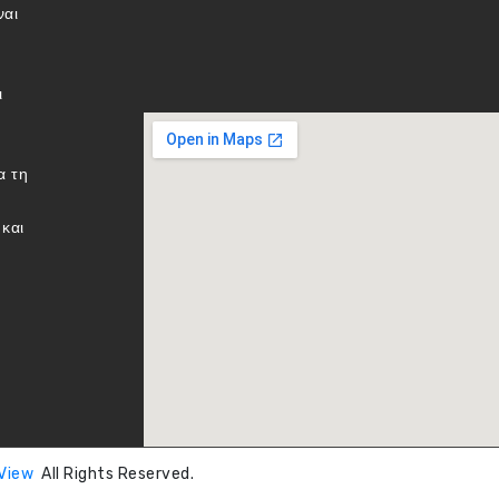
ναι
ι
α τη
και
 View
All Rights Reserved.