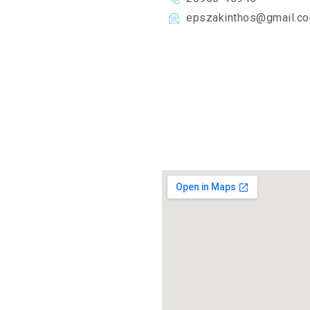
epszakinthos@gmail.c
ι αρμόδια για το
ακύνθου και είναι μέλος της
 αναγνωρισμένο σωματείο για
 Γενικής Γραμματείας
γή του τοπικού
 πρωταθλημάτων εφήβων και