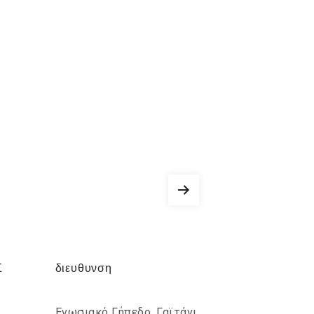
Σ
διευθυνση
Ενωσιακό Γήπεδο, Γαϊτάνι