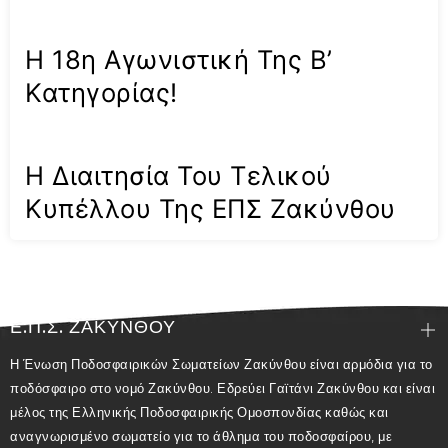
Η 18η Αγωνιστική Της Β’
Κατηγορίας!
Η Διαιτησία Του Τελικού
Κυπέλλου Της ΕΠΣ Ζακύνθου
Ε.Π.Σ. ΖΑΚΥΝΘΟΥ
Η Ένωση Ποδοσφαιρικών Σωματείων Ζακύνθου είναι αρμόδια για το
ποδόσφαιρο στο νομό Ζακύνθου. Εδρεύει Γαϊτάνι Ζακύνθου και είναι
μέλος της Ελληνικής Ποδοσφαιρικής Ομοσπονδίας καθώς και
αναγνωρισμένο σωματείο για το άθλημα του ποδοσφαίρου, με