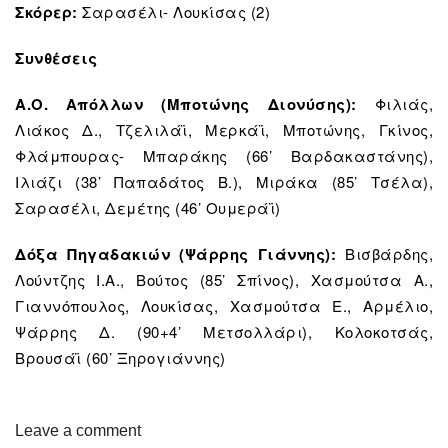
Σκόρερ:
Σαρασέλι- Λουκίσας (2)
Συνθέσεις
Α.Ο. Απόλλων (Μποτώνης Διονύσης):
Φιλιάς,
Λιάκος Δ., Τζελιλάϊ, Μερκάϊ, Μποτώνης, Γκίνος,
Φλάμπουρας- Μπαράκης (66’ Βαρδακαστάνης),
Ιλιάζι (38’ Παπαδάτος Β.), Μιράκα (85’ Τσέλα),
Σαρασέλι, Δεμέτης (46’ Ουμεράϊ)
Δόξα Πηγαδακιών (Ψάρρης Γιάννης):
Βισβάρδης,
Λούντζης Ι.Α., Βούτος (85’ Σπίνος), Χασμούτσα Α.,
Γιαννόπουλος, Λουκίσας, Χασμούτσα Ε., Αρμέλιο,
Ψάρρης Δ. (90+4’ Μετσολλάρι), Κολοκοτσάς,
Βρουσάϊ (60’ Ξηρογιάννης)
Leave a comment