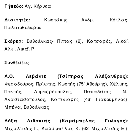
Γήπεδο:
Αγ. Κήρυκα
Διαιτητές:
Κωστάκης Ανδρ., Κόκλας,
Παλαιοθοδώρου
Σκόρερ:
Βυθούλκας- Πίττας (2), Κατσαρός, Λικάϊ
Αλκ., Λικάϊ Ρ.
Συνθέσεις
Α.Ο. Λεβάντε (Τσίπηρας Αλέξανδρος):
Φεραδούρος, Πρίφτης, Κωστής (75’ Αβούρης), Χέλμης,
Παντής, Λυμπερόπουλος, Παπαδάτος Ν.,
Αναστασόπουλος, Καπινιάρης (46’ Γιακουμέλος),
Μπένα, Βυθούλκας
Δόξα Λιθακιάς (Καράμπελας Γιώργος):
Μιχαλίτσης Γ., Καράμπελας Κ. (62’ Μιχαλίτσης Ε.),