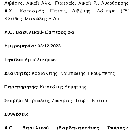
Λιβέρης, Λικάϊ Αλκ., Γιατράς, Λικάϊ Ρ., Λυκούρεσης
Α.Χ., Κατσαρός, Πίττας, Λιβέρης, Λάμπρο (75’
Κλάδης- Μανώλης Δ.Λ.)
Α.Ο. Βασιλικού- Έσπερος 2-2
Ημερομηνία:
03/12/2023
Γήπεδο:
Αμπελοκήπων
Διαιτητές:
Κοριανίτης, Καμπιώτης, Γκουμπέτης
Παρατηρητής:
Κωστάκης Δημήτρης
Σκόρερ:
Μαρούδας, Ζούγρας- Τάφα, Κιάτια
Συνθέσεις
Α.Ο. Βασιλικού (Βαρδακαστάνης Σπύρος):