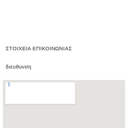
είναι μέλος της Ελληνικής Ποδοσφαιρικής Ομοσπονδίας καθώς και
αναγνωρισμένο σωματείο για το άθλημα του ποδοσφαίρου, με
Αριθμό 0Μητρώου Γενικής Γραμματείας Αθλητισμού ΝΔ99. Είναι
υπεύθυνη για τη διεξαγωγή του τοπικού πρωταθλήματος και του
κυπέλλου, όπως και των πρωταθλημάτων εφήβων και παίδων.
ΣΤΟΙΧΕΙΑ ΕΠΙΚΟΙΝΩΝΙΑΣ
διευθυνση