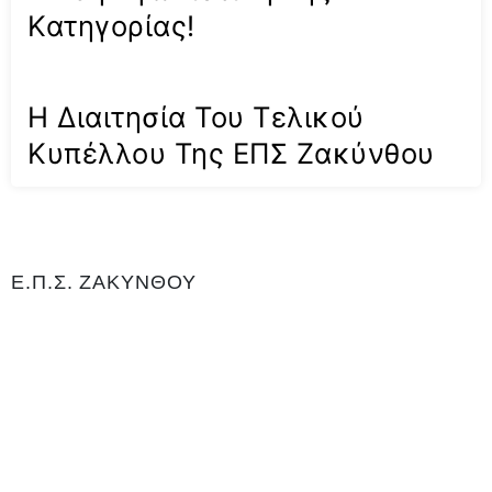
Κατηγορίας!
Η Διαιτησία Του Τελικού
Κυπέλλου Της ΕΠΣ Ζακύνθου
Ε.Π.Σ. ΖΑΚΥΝΘΟΥ
Η Ένωση Ποδοσφαιρικών Σωματείων Ζακύνθου είναι αρμόδια για
το ποδόσφαιρο στο νομό Ζακύνθου. Εδρεύει Γαϊτάνι Ζακύνθου και
είναι μέλος της Ελληνικής Ποδοσφαιρικής Ομοσπονδίας καθώς και
αναγνωρισμένο σωματείο για το άθλημα του ποδοσφαίρου, με
Αριθμό 0Μητρώου Γενικής Γραμματείας Αθλητισμού ΝΔ99. Είναι
υπεύθυνη για τη διεξαγωγή του τοπικού πρωταθλήματος και του
κυπέλλου, όπως και των πρωταθλημάτων εφήβων και παίδων.