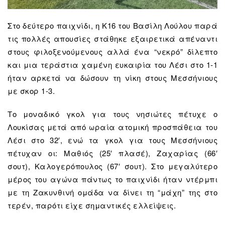
Στο δεύτερο παιχνίδι, η Κ16 του Βασίλη Λούλου παρά
τις πολλές απουσίες στάθηκε εξαιρετικά απέναντι
στους φιλοξενούμενους αλλά ένα “νεκρό” δίλεπτο
και μια τεράστια χαμένη ευκαιρία του Λέσι στο 1-1
ήταν αρκετά να δώσουν τη νίκη στους Μεσσήνιους
με σκορ 1-3.
Το μοναδικό γκολ για τους νησιώτες πέτυχε ο
Λουκίσας μετά από ωραία ατομική προσπάθεια του
Λέσι στο 32′, ενώ τα γκολ για τους Μεσσήνιους
πέτυχαν οι: Μαθιός (25′ πλασέ), Ζαχαρίας (66′
σουτ), Καλογερόπουλος (67′ σουτ). Στο μεγαλύτερο
μέρος του αγώνα πάντως το παιχνίδι ήταν ντέρμπι
με τη Ζακυνθινή ομάδα να δίνει τη “μάχη” της στο
τερέν, παρότι είχε σημαντικές ελλείψεις.