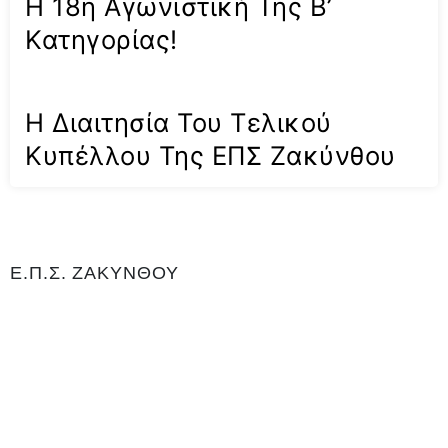
Η 18η Αγωνιστική Της Β’
Κατηγορίας!
Η Διαιτησία Του Τελικού
Κυπέλλου Της ΕΠΣ Ζακύνθου
Ε.Π.Σ. ΖΑΚΥΝΘΟΥ
Η Ένωση Ποδοσφαιρικών Σωματείων Ζακύνθου είναι αρμόδια για
το ποδόσφαιρο στο νομό Ζακύνθου. Εδρεύει Γαϊτάνι Ζακύνθου και
είναι μέλος της Ελληνικής Ποδοσφαιρικής Ομοσπονδίας καθώς και
αναγνωρισμένο σωματείο για το άθλημα του ποδοσφαίρου, με
Αριθμό 0Μητρώου Γενικής Γραμματείας Αθλητισμού ΝΔ99. Είναι
υπεύθυνη για τη διεξαγωγή του τοπικού πρωταθλήματος και του