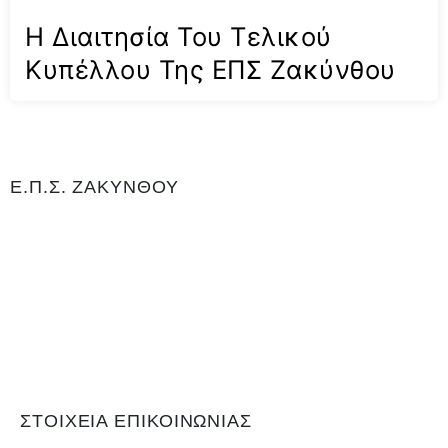
Η Διαιτησία Του Τελικού
Κυπέλλου Της ΕΠΣ Ζακύνθου
Ε.Π.Σ. ΖΑΚΥΝΘΟΥ
Η Ένωση Ποδοσφαιρικών Σωματείων Ζακύνθου είναι αρμόδια για
το ποδόσφαιρο στο νομό Ζακύνθου. Εδρεύει Γαϊτάνι Ζακύνθου και
είναι μέλος της Ελληνικής Ποδοσφαιρικής Ομοσπονδίας καθώς και
αναγνωρισμένο σωματείο για το άθλημα του ποδοσφαίρου, με
Αριθμό 0Μητρώου Γενικής Γραμματείας Αθλητισμού ΝΔ99. Είναι
υπεύθυνη για τη διεξαγωγή του τοπικού πρωταθλήματος και του
κυπέλλου, όπως και των πρωταθλημάτων εφήβων και παίδων.
ΣΤΟΙΧΕΙΑ ΕΠΙΚΟΙΝΩΝΙΑΣ