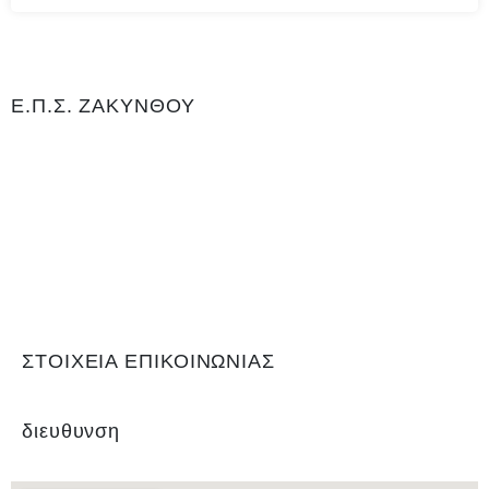
Ε.Π.Σ. ΖΑΚΥΝΘΟΥ
Η Ένωση Ποδοσφαιρικών Σωματείων Ζακύνθου είναι αρμόδια για
το ποδόσφαιρο στο νομό Ζακύνθου. Εδρεύει Γαϊτάνι Ζακύνθου και
είναι μέλος της Ελληνικής Ποδοσφαιρικής Ομοσπονδίας καθώς και
αναγνωρισμένο σωματείο για το άθλημα του ποδοσφαίρου, με
Αριθμό 0Μητρώου Γενικής Γραμματείας Αθλητισμού ΝΔ99. Είναι
υπεύθυνη για τη διεξαγωγή του τοπικού πρωταθλήματος και του
κυπέλλου, όπως και των πρωταθλημάτων εφήβων και παίδων.
ΣΤΟΙΧΕΙΑ ΕΠΙΚΟΙΝΩΝΙΑΣ
διευθυνση