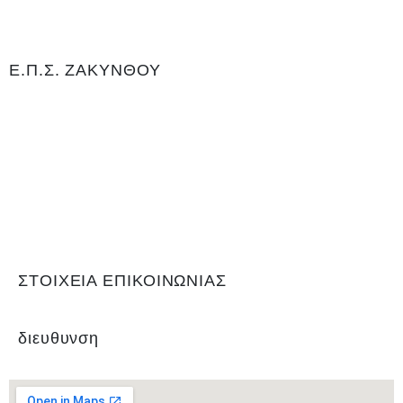
Ε.Π.Σ. ΖΑΚΥΝΘΟΥ
Η Ένωση Ποδοσφαιρικών Σωματείων Ζακύνθου είναι αρμόδια για
το ποδόσφαιρο στο νομό Ζακύνθου. Εδρεύει Γαϊτάνι Ζακύνθου και
είναι μέλος της Ελληνικής Ποδοσφαιρικής Ομοσπονδίας καθώς και
αναγνωρισμένο σωματείο για το άθλημα του ποδοσφαίρου, με
Αριθμό 0Μητρώου Γενικής Γραμματείας Αθλητισμού ΝΔ99. Είναι
υπεύθυνη για τη διεξαγωγή του τοπικού πρωταθλήματος και του
κυπέλλου, όπως και των πρωταθλημάτων εφήβων και παίδων.
ΣΤΟΙΧΕΙΑ ΕΠΙΚΟΙΝΩΝΙΑΣ
διευθυνση