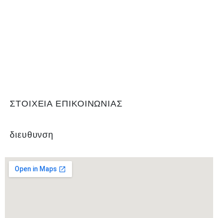
Η Ένωση Ποδοσφαιρικών Σωματείων Ζακύνθου είναι αρμόδια για
το ποδόσφαιρο στο νομό Ζακύνθου. Εδρεύει Γαϊτάνι Ζακύνθου και
είναι μέλος της Ελληνικής Ποδοσφαιρικής Ομοσπονδίας καθώς και
αναγνωρισμένο σωματείο για το άθλημα του ποδοσφαίρου, με
Αριθμό 0Μητρώου Γενικής Γραμματείας Αθλητισμού ΝΔ99. Είναι
υπεύθυνη για τη διεξαγωγή του τοπικού πρωταθλήματος και του
κυπέλλου, όπως και των πρωταθλημάτων εφήβων και παίδων.
ΣΤΟΙΧΕΙΑ ΕΠΙΚΟΙΝΩΝΙΑΣ
διευθυνση