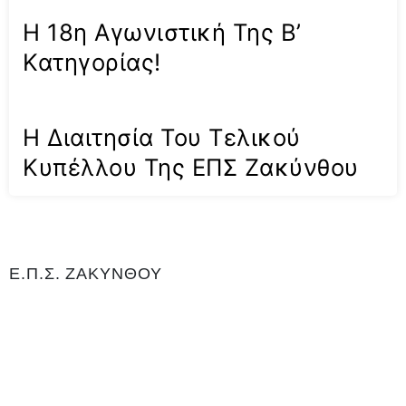
Η 18η Αγωνιστική Της Β’
Κατηγορίας!
Η Διαιτησία Του Τελικού
Κυπέλλου Της ΕΠΣ Ζακύνθου
Ε.Π.Σ. ΖΑΚΥΝΘΟΥ
Η Ένωση Ποδοσφαιρικών Σωματείων Ζακύνθου είναι αρμόδια για
το ποδόσφαιρο στο νομό Ζακύνθου. Εδρεύει Γαϊτάνι Ζακύνθου και
είναι μέλος της Ελληνικής Ποδοσφαιρικής Ομοσπονδίας καθώς και
αναγνωρισμένο σωματείο για το άθλημα του ποδοσφαίρου, με
Αριθμό 0Μητρώου Γενικής Γραμματείας Αθλητισμού ΝΔ99. Είναι