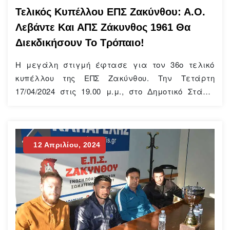
Τελικός Κυπέλλου ΕΠΣ Ζακύνθου: Α.Ο.
Λεβάντε Και ΑΠΣ Ζάκυνθος 1961 Θα
Διεκδικήσουν Το Τρόπαιο!
Η μεγάλη στιγμή έφτασε για τον 36ο τελικό
κυπέλλου της ΕΠΣ Ζακύνθου. Την Τετάρτη
17/04/2024 στις 19.00 μ.μ., στο Δημοτικό Στάδιο
“Ζακυνθίων Ολυμπιονικών”, ο τυπικά γηπεδούχος
ΑΟ Λεβάντε και ο τυπικά φιλοξενούμενος ΑΠΣ
Ζάκυνθος 1961 θα διεκδικήσουν το βαρύτιμο
τρόπαιο. Η ομάδα των Αγίων Πάντων και
12 Απριλίου, 2024
Γαλάρου έχει στεφτεί μια φορά κυπελλούχος
τη σεζόν 2014-15…
Continue Reading