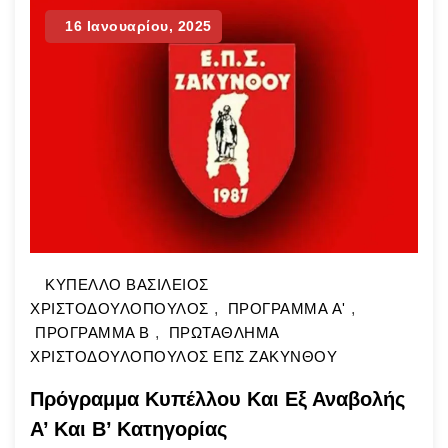
διαιτητές πριν τη σέντρα. Οι χειρόγραφες
16 Ιανουαρίου, 2025
ημερομηνίες στο κάτω μέρος της Κάρτας
Υγείας ΔΕ θα γίνονται δεκτές.
ΚΥΠΕΛΛΟ ΒΑΣΙΛΕΙΟΣ
ΧΡΙΣΤΟΔΟΥΛΟΠΟΥΛΟΣ
,
ΠΡΟΓΡΑΜΜΑ A'
,
ΠΡΟΓΡΑΜΜΑ Β
,
ΠΡΩΤΑΘΛΗΜΑ
ΧΡΙΣΤΟΔΟΥΛΟΠΟΥΛΟΣ ΕΠΣ ΖΑΚΥΝΘΟΥ
Πρόγραμμα Κυπέλλου Και Εξ Αναβολής
Α’ Και Β’ Κατηγορίας