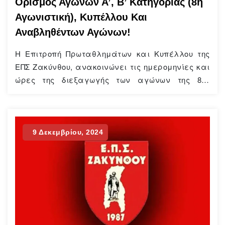
Ορισμός Αγώνων Α’, Β’ Κατηγορίας (8η
Αγωνιστική), Κυπέλλου Και
Αναβληθέντων Αγώνων!
Η Επιτροπή Πρωταθλημάτων και Κυπέλλου της
ΕΠΣ Ζακύνθου, ανακοινώνει τις ημερομηνίες και
ώρες της διεξαγωγής των αγώνων της 8ης
αγωνιστικής σε Α’ και Β’ Κατηγορία, τις
ημερομηνίες και τις ώρες διεξαγωγής των
αγώνων Κυπέλλου αλλά και τον ορισμό δύο εξ
αναβολής παιχνιδιών της Β’ Κατηγορίας.
9 Δεκεμβρίου, 2024
Αναλυτικά: 8η Αγωνιστική Α’ ΚΑΤΗΓΟΡΙΑ ΕΠΣ
Ζακύνθου Σάββατο 11/01/2025 Κυριακή…
Continue
Reading