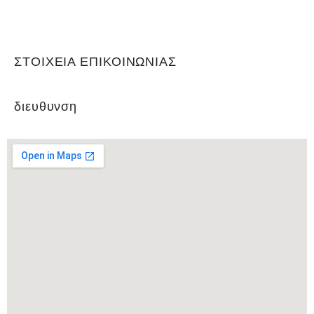
υπεύθυνη για τη διεξαγωγή του τοπικού πρωταθλήματος και του
κυπέλλου, όπως και των πρωταθλημάτων εφήβων και παίδων.
ΣΤΟΙΧΕΙΑ ΕΠΙΚΟΙΝΩΝΙΑΣ
διευθυνση