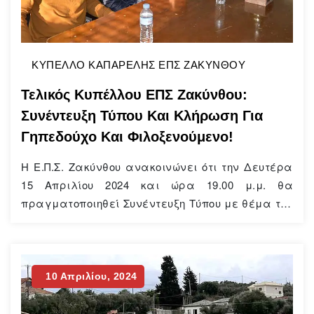
ΚΥΠΕΛΛΟ ΚΑΠΑΡΕΛΗΣ ΕΠΣ ΖΑΚΥΝΘΟΥ
Τελικός Κυπέλλου ΕΠΣ Ζακύνθου:
Συνέντευξη Τύπου Και Κλήρωση Για
Γηπεδούχο Και Φιλοξενούμενο!
Η Ε.Π.Σ. Ζακύνθου ανακοινώνει ότι την Δευτέρα
15 Απριλίου 2024 και ώρα 19.00 μ.μ. θα
πραγματοποιηθεί Συνέντευξη Τύπου με θέμα τον
μεγάλο τελικό του Κυπέλλου της προσεχούς
Τετάρτης (17/04/2024) στο Δημοτικό στάδιο
“Ζακυνθίων Ολυμπιονικών”. Φιναλίστ θα είναι οι
ΑΠΣ Ζάκυνθος 1961 και Α.Ο. Λεβάντε, ομάδες που
10 Απριλίου, 2024
θα εκπροσωπηθούν από τους Προπονητές τους
και έναν ποδοσφαιριστή.…
Continue Reading