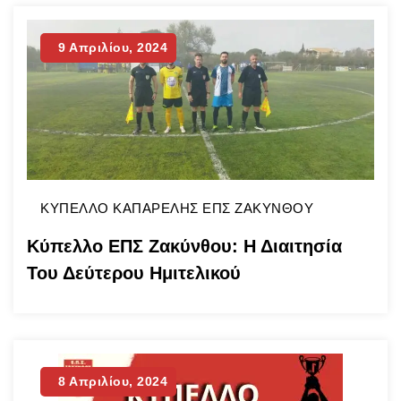
ομάδα των Αγίων Πάντων και Γαλάρου,
επικράτησε με σκορ 2-5 (Καπαρέλης Ι.,
Παπαδόπουλος (σκόρερς Φλόγας)- Αγκαλλίου,
9 Απριλίου, 2024
Γούπος, Μαρούδας Παν., Καπετάνης, Μαρούδας
Μ. (σκόρερς Λεβάντε)…
Continue Reading
ΚΥΠΕΛΛΟ ΚΑΠΑΡΕΛΗΣ ΕΠΣ ΖΑΚΥΝΘΟΥ
Κύπελλο ΕΠΣ Ζακύνθου: Η Διαιτησία
Του Δεύτερου Ημιτελικού
8 Απριλίου, 2024