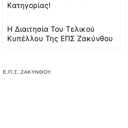
Κατηγορίας!
Η Διαιτησία Του Τελικού
Κυπέλλου Της ΕΠΣ Ζακύνθου
Ε.Π.Σ. ΖΑΚΥΝΘΟΥ
Η Ένωση Ποδοσφαιρικών Σωματείων Ζακύνθου είναι αρμόδια για
το ποδόσφαιρο στο νομό Ζακύνθου. Εδρεύει Γαϊτάνι Ζακύνθου και
είναι μέλος της Ελληνικής Ποδοσφαιρικής Ομοσπονδίας καθώς και
αναγνωρισμένο σωματείο για το άθλημα του ποδοσφαίρου, με
Αριθμό 0Μητρώου Γενικής Γραμματείας Αθλητισμού ΝΔ99. Είναι
υπεύθυνη για τη διεξαγωγή του τοπικού πρωταθλήματος και του
κυπέλλου, όπως και των πρωταθλημάτων εφήβων και παίδων.