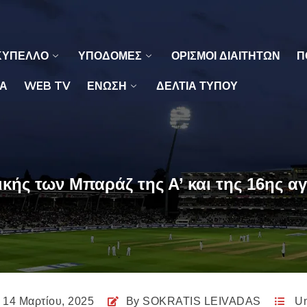
ΚΥΠΕΛΛΟ
ΥΠΟΔΟΜΕΣ
ΟΡΙΣΜΟΙ ΔΙΑΙΤΗΤΩΝ
Π
Α
WEB TV
ΕΝΩΣΗ
ΔΕΛΤΙΑ ΤΥΠΟΥ
ικής των Μπαράζ της Α’ και της 16ης α
14 Μαρτίου, 2025
By
SOKRATIS LEIVADAS
Un