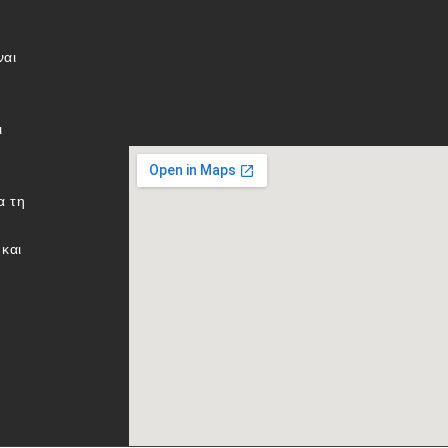
ναι
ι
α τη
και