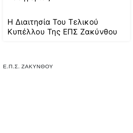
Η Διαιτησία Του Τελικού
Κυπέλλου Της ΕΠΣ Ζακύνθου
Ε.Π.Σ. ΖΑΚΥΝΘΟΥ
Η Ένωση Ποδοσφαιρικών Σωματείων Ζακύνθου είναι αρμόδια για
το ποδόσφαιρο στο νομό Ζακύνθου. Εδρεύει Γαϊτάνι Ζακύνθου και
είναι μέλος της Ελληνικής Ποδοσφαιρικής Ομοσπονδίας καθώς και
αναγνωρισμένο σωματείο για το άθλημα του ποδοσφαίρου, με
Αριθμό 0Μητρώου Γενικής Γραμματείας Αθλητισμού ΝΔ99. Είναι
υπεύθυνη για τη διεξαγωγή του τοπικού πρωταθλήματος και του
κυπέλλου, όπως και των πρωταθλημάτων εφήβων και παίδων.